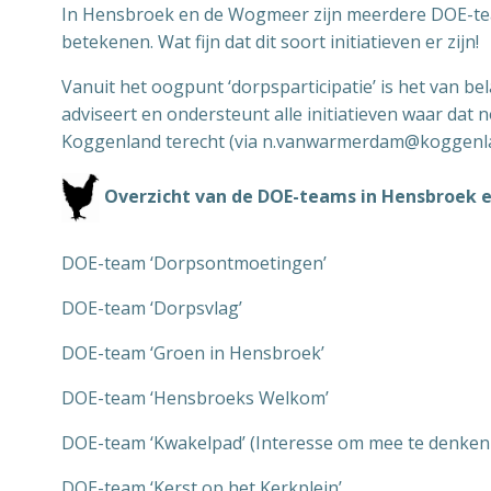
In Hensbroek en de Wogmeer zijn meerdere DOE-team
betekenen. Wat fijn dat dit soort initiatieven er zijn!
Vanuit het oogpunt ‘dorpsparticipatie’ is het van 
adviseert en ondersteunt alle initiatieven waar da
Koggenland terecht (via n.vanwarmerdam@koggenla
Overzicht van de DOE-teams in Hensbroek 
DOE-team ‘Dorpsontmoetingen’
DOE-team ‘Dorpsvlag’
DOE-team ‘Groen in Hensbroek’
DOE-team ‘Hensbroeks Welkom’
DOE-team ‘Kwakelpad’ (Interesse om mee te denken o
DOE-team ‘Kerst op het Kerkplein’