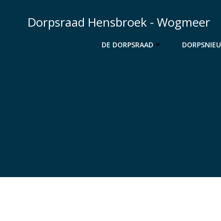
Ga
naar
Dorpsraad Hensbroek - Wogmeer
de
inhoud
DE DORPSRAAD
DORPSNIE