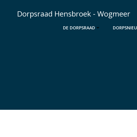
Ga
naar
Dorpsraad Hensbroek - Wogmeer
de
inhoud
DE DORPSRAAD
DORPSNIE