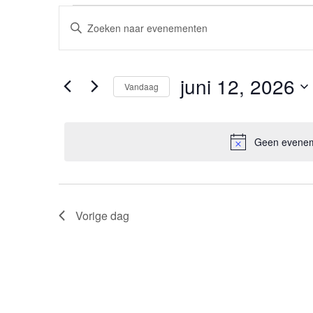
E
Evenementen
Vul
een
v
keyword
in
in.
e
juni 12, 2026
Vandaag
Zoek
juni
Selecteer
voor
n
een
Evenementen
datum.
Geen eveneme
e
met
12,
keyword.
m
2026
e
Vorige dag
n
t