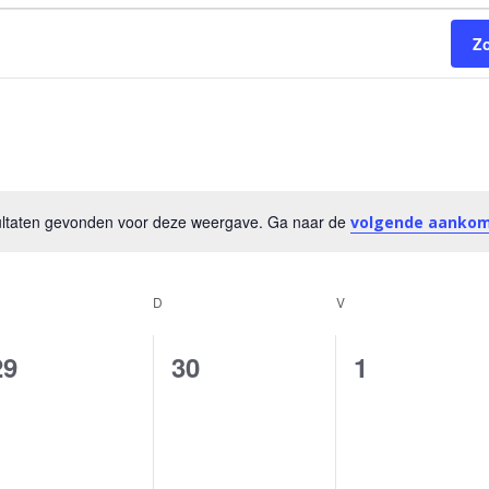
Z
sultaten gevonden voor deze weergave. Ga naar de
volgende aanko
Bericht
OENSDAG
D
DONDERDAG
V
VRIJDAG
0
0
0
29
30
1
evenementen,
evenementen,
evenement