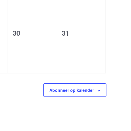
v
i
0
0
30
31
g
en,
evenementen,
evenementen,
a
t
i
e
Abonneer op kalender