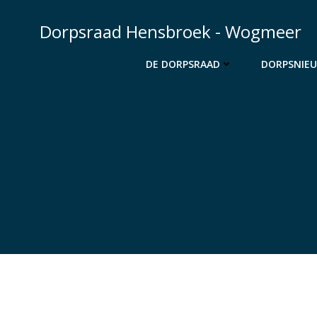
Ga
naar
Dorpsraad Hensbroek - Wogmeer
de
inhoud
DE DORPSRAAD
DORPSNIE